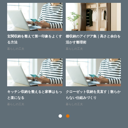
よい
玄関収納を整えて第一印象をよくす
棚収納のアイデア集｜高さと余白を
人
る方法
活かす整理術
ン
暮らしの工夫
暮らしの工夫
人
けら
キッチン収納を整えると家事はもっ
クローゼット収納を見直す｜散らか
子
と楽になる
らない仕組みづくり
ッ
暮らしの工夫
暮らしの工夫
人