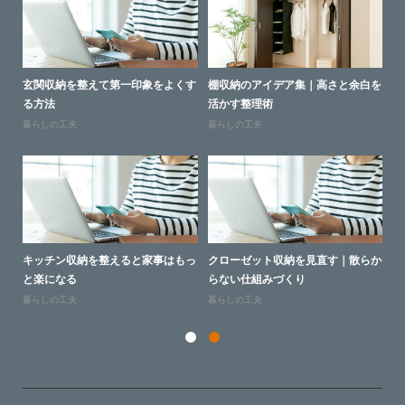
よい
玄関収納を整えて第一印象をよくす
棚収納のアイデア集｜高さと余白を
人
る方法
活かす整理術
ン
暮らしの工夫
暮らしの工夫
人
けら
キッチン収納を整えると家事はもっ
クローゼット収納を見直す｜散らか
子
と楽になる
らない仕組みづくり
ッ
暮らしの工夫
暮らしの工夫
人