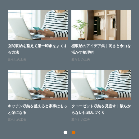
よい
玄関収納を整えて第一印象をよくす
棚収納のアイデア集｜高さと余白を
人
る方法
活かす整理術
ン
暮らしの工夫
暮らしの工夫
人
けら
キッチン収納を整えると家事はもっ
クローゼット収納を見直す｜散らか
子
と楽になる
らない仕組みづくり
ッ
暮らしの工夫
暮らしの工夫
人